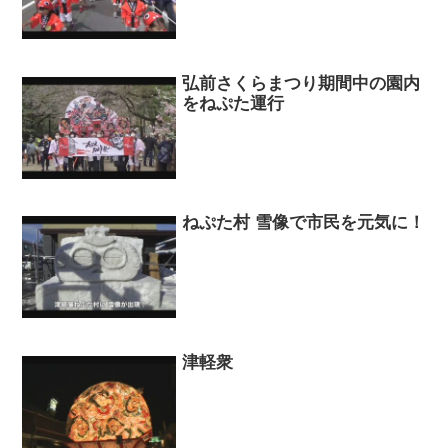
弘前さくらまつり期間中の園内
をねぷた運行
ねぷた村 雪像で市民を元気に！
津軽衆