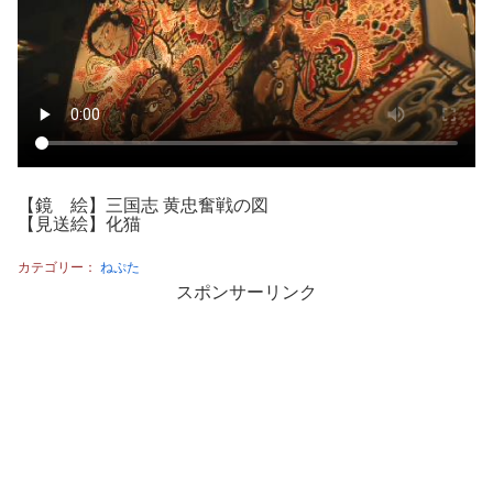
【鏡 絵】三国志 黄忠奮戦の図
【見送絵】化猫
カテゴリー：
ねぷた
スポンサーリンク