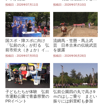
たちとお祝い
投稿日：2026年07月11日
投稿日：2026年07月10日
国スポ・障スポに向け
流鏑馬・笠懸・馬上武
「弘前の火」が灯る 弘
芸 日本古来の伝統武芸
前市炬火（きょか）イベ
を披露
ント開催
投稿日：2026年07月05日
投稿日：2026年06月28日
子どもたちが体験 弘前
弘前公園四の丸で高さ9
市運動公園で青森県警の
ｍのはしご乗り まとい
PRイベント
振りには斜里町も参加