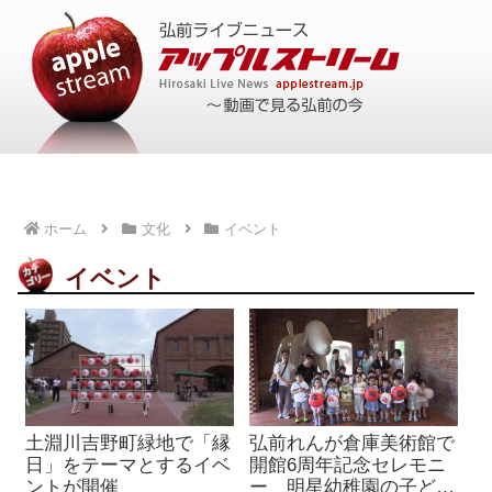
ホーム
文化
イベント
イベント
土淵川吉野町緑地で「縁
弘前れんが倉庫美術館で
日」をテーマとするイベ
開館6周年記念セレモニ
ントが開催
ー 明星幼稚園の子ども