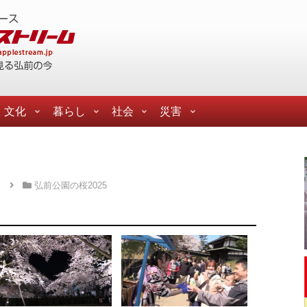
文化
暮らし
社会
災害
ら
弘前公園の桜2025