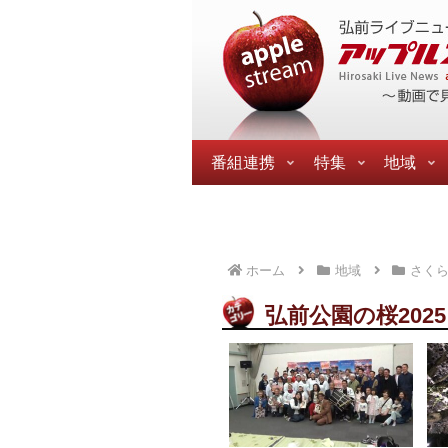
番組連携
特集
地域
ホーム
地域
さく
弘前公園の桜2025