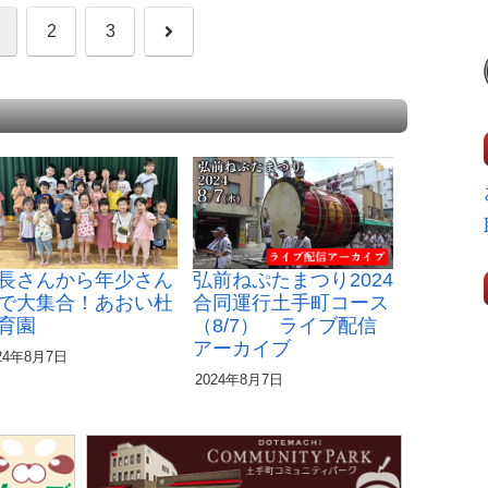
次
2
3
へ
長さんから年少さん
弘前ねぷたまつり2024
で大集合！あおい杜
合同運行土手町コース
育園
（8/7） ライブ配信
アーカイブ
24年8月7日
2024年8月7日