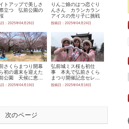
イトアップで美しさ
りんご娘のはつ恋ぐり
際立つ 弘前公園の
んさん カランカラン
桜
アイスの売り子に挑戦
日：2025年04月26日
投稿日：2025年04月24日
前さくらまつり開幕
弘前城ミス桜も初仕
ら初の週末を迎えた
事 本丸で弘前さくら
前公園 天候に恵ま
まつり開催記念セレモ
賑わう園内
ニー
日：2025年04月19日
投稿日：2025年04月18日
次のページ