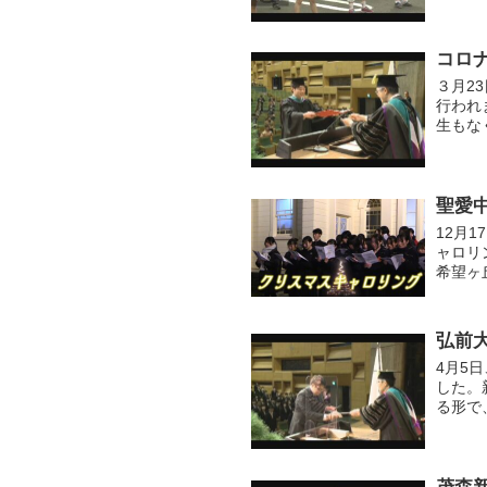
ぞ！
コロナ
３月2
行われ
生もな
め1,
聖愛
12月
ャロリ
希望ヶ
前で「
を...
弘前
4月5
した。
る形で
生命科
ました..