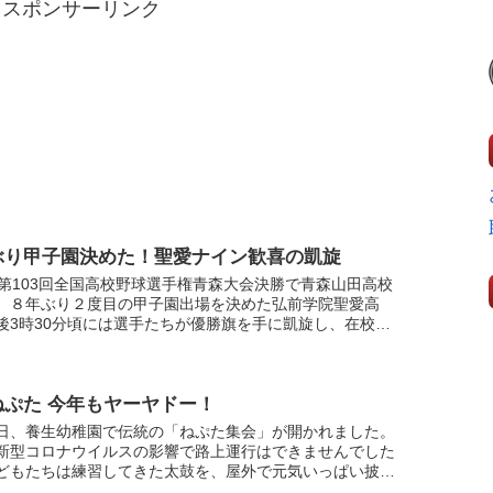
スポンサーリンク
ぶり甲子園決めた！聖愛ナイン歓喜の凱旋
、第103回全国高校野球選手権青森大会決勝で青森山田高校
、８年ぶり２度目の甲子園出場を決めた弘前学院聖愛高
後3時30分頃には選手たちが優勝旗を手に凱旋し、在校生
、保護者に感謝の言葉を伝えました。監督と選手のインタ
ねぷた 今年もヤーヤドー！
日、養生幼稚園で伝統の「ねぷた集会」が開かれました。
新型コロナウイルスの影響で路上運行はできませんでした
どもたちは練習してきた太鼓を、屋外で元気いっぱい披露
た。練習の成果（行進・休み・戻り）をたっぷりとどう