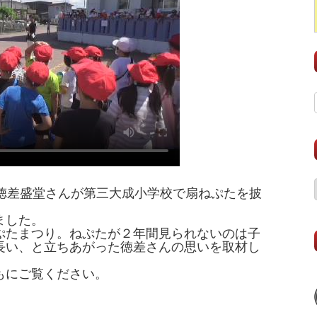
、徳差盛堂さんが第三大成小学校で扇ねぷたを披
ました。
ぷたまつり。ねぷたが２年間見られないのは子
長い、と立ちあがった徳差さんの思いを取材し
もにご覧ください。