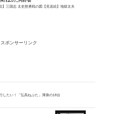
新町ねぷた同好会
絵】三国志 太史慈勇戦の図【見送絵】地獄太夫
スポンサーリンク
行したい！「弘高ねぷた」渾身の18台