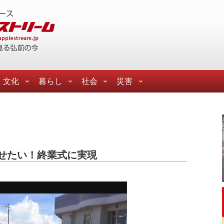
文化
暮らし
社会
災害
た
せたい！終業式に実現