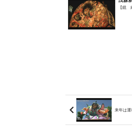
茂森
【鏡 
来年は運