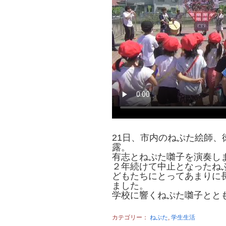
21日、市内のねぷた絵師
露。
有志とねぷた囃子を演奏し
２年続けて中止となったね
どもたちにとってあまりに
ました。
学校に響くねぷた囃子とと
カテゴリー：
ねぷた
,
学生生活