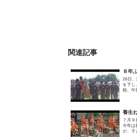
関連記事
８年
26日
を下し
校。午
や先生
ビュ...
養生
７月９
今年は
が、子
しまし