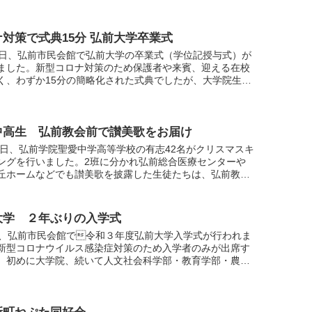
対策で式典15分 弘前大学卒業式
3日、弘前市民会館で弘前大学の卒業式（学位記授与式）が
ました。新型コロナ対策のため保護者や来賓、迎える在校
く、わずか15分の簡略化された式典でしたが、大学院生含
534人が学び舎を巣立ちました。
中高生 弘前教会前で讃美歌をお届け
17日、弘前学院聖愛中学高等学校の有志42名がクリスマスキ
ングを行いました。2班に分かれ弘前総合医療センターや
丘ホームなどでも讃美歌を披露した生徒たちは、弘前教会
まきびとひつじを」や「きよしこのよる」など讃美歌４曲
大学 ２年ぶりの入学式
日、弘前市民会館で令和３年度弘前大学入学式が行われま
新型コロナウイルス感染症対策のため入学者のみが出席す
、初めに大学院、続いて人文社会科学部・教育学部・農学
学部の第一部、最後に医学部・理工学部の第二部が行われ
.