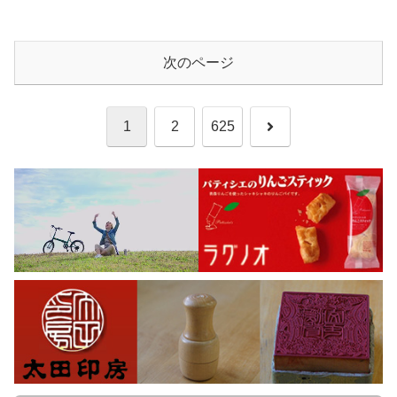
次のページ
次
1
2
625
へ