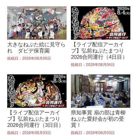
大きなねぷた絵に見守ら
【ライブ配信アーカイ
れ ダビデ保育園
ブ】弘前ねぷたまつり
2026合同運行（4日目）
投稿日：2026年08月05日
投稿日：2026年08月04日
【ライブ配信アーカイ
県知事賞 扇の部は青柳
ブ】弘前ねぷたまつり
ねぷた愛好会が初の受
2026合同運行（3日目）
賞！
投稿日：2026年08月03日
投稿日：2026年08月03日