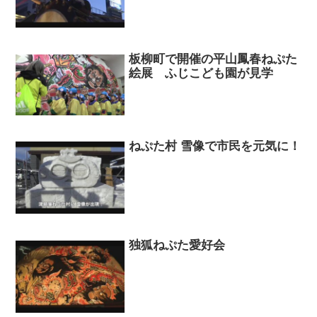
板柳町で開催の平山鳳春ねぷた
絵展 ふじこども園が見学
ねぷた村 雪像で市民を元気に！
独狐ねぷた愛好会