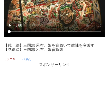
【鏡 絵】三国志 呂布、娘を背負いて敵陣を突破す
【見送絵】三国志 呂布、娘背負図
カテゴリー：
ねぷた
スポンサーリンク