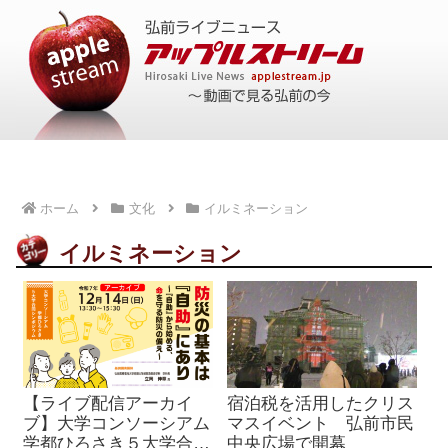
ホーム
文化
イルミネーション
イルミネーション
【ライブ配信アーカイ
宿泊税を活用したクリス
ブ】大学コンソーシアム
マスイベント 弘前市民
学都ひろさき５大学合同
中央広場で開幕