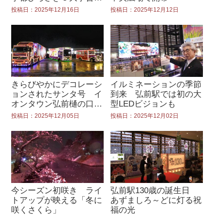
シンポジウム
投稿日：2025年12月16日
投稿日：2025年12月12日
きらびやかにデコレーシ
イルミネーションの季節
ョンされたサンタ号 イ
到来 弘前駅では初の大
オンタウン弘前樋の口に
型LEDビジョンも
集結
投稿日：2025年12月05日
投稿日：2025年12月02日
今シーズン初咲き ライ
弘前駅130歳の誕生日
トアップが映える「冬に
あずましろ～どに灯る祝
咲くさくら」
福の光