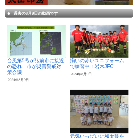
過去の8月9日の動画です
台風第5号が弘前市に接近
揃いの赤いユニフォーム
の恐れ 市が災害警戒対
で練習中！岩木JFC
策会議
2024年8月9日
2024年8月9日
元気いっぱいに和太鼓を