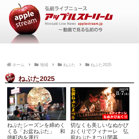
ホーム
地域
ねぷた
ねぷた2025
ねぷた2025
ねぷたシーズンを締めく
切なくも美しいなぬかび
くる「お盆ねぷた」 和
おくりでフィナーレ 弘
徳町内を運行
前ねぷたまつり閉幕