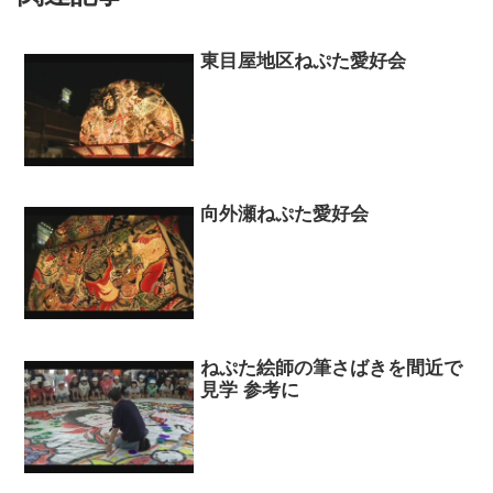
東目屋地区ねぷた愛好会
向外瀬ねぷた愛好会
ねぷた絵師の筆さばきを間近で
見学 参考に