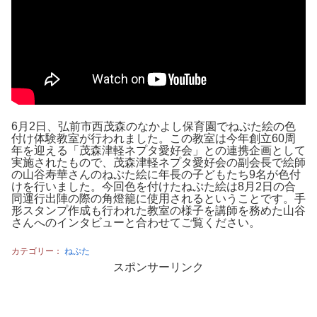
6月2日、弘前市西茂森のなかよし保育園でねぷた絵の色
付け体験教室が行われました。この教室は今年創立60周
年を迎える「茂森津軽ネプタ愛好会」との連携企画として
実施されたもので、茂森津軽ネプタ愛好会の副会長で絵師
の山谷寿華さんのねぷた絵に年長の子どもたち9名が色付
けを行いました。今回色を付けたねぷた絵は8月2日の合
同運行出陣の際の角燈籠に使用されるということです。手
形スタンプ作成も行われた教室の様子を講師を務めた山谷
さんへのインタビューと合わせてご覧ください。
カテゴリー：
ねぷた
スポンサーリンク