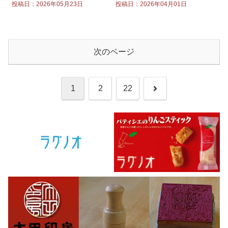
文学館で開催
で始まる
投稿日：2026年05月23日
投稿日：2026年04月01日
次のページ
次
1
2
22
へ