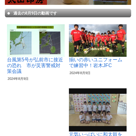
過去の8月9日の動画です
台風第5号が弘前市に接近
揃いの赤いユニフォーム
の恐れ 市が災害警戒対
で練習中！岩木JFC
策会議
2024年8月9日
2024年8月9日
元気いっぱいに和太鼓を