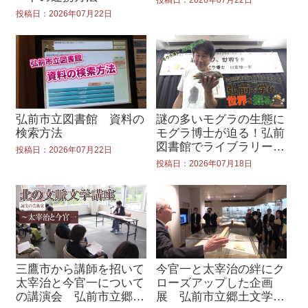
投稿日：2026年07月22日
投稿日：2026年07月22日
弘前市立図書館 資料の
謎の多いモグラの生態に
検索方法
モグラ博士が迫る！弘前
図書館でライブラリース
投稿日：2026年07月22日
クール開催
投稿日：2026年07月18日
三鷹市から講師を招いて
今官一と太宰治の絆にク
太宰治と今官一について
ローズアップした企画
の講演会 弘前市立郷土
展 弘前市立郷土文学館