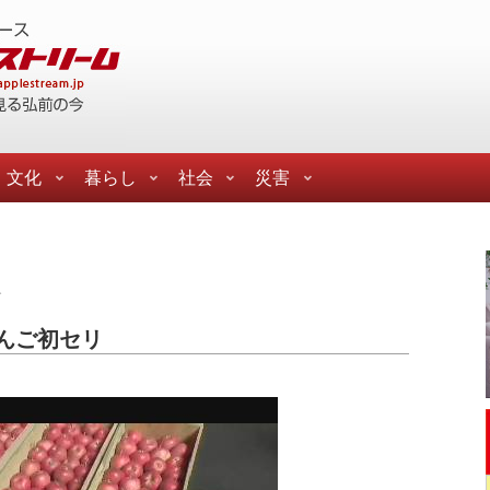
文化
暮らし
社会
災害
ご
んご初セリ