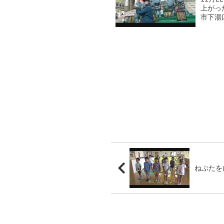
上がっ
市下湯
クロー
ズ...
ねぷたを