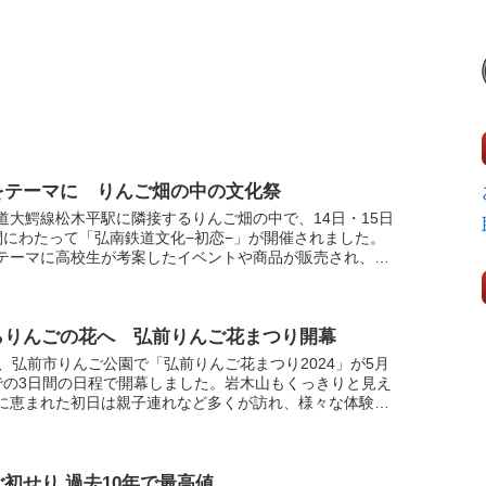
をテーマに りんご畑の中の文化祭
道大鰐線松木平駅に隣接するりんご畑の中で、14日・15日
間にわたって「弘南鉄道文化−初恋−」が開催されました。
テーマに高校生が考案したイベントや商品が販売され、来
楽しませていました。また、弘南鉄道大鰐線松木平駅のホ
らりんごの花へ 弘前りんご花まつり開幕
日、弘前市りんご公園で「弘前りんご花まつり2024」が5月
での3日間の日程で開幕しました。岩木山もくっきりと見え
に恵まれた初日は親子連れなど多くが訪れ、様々な体験イ
に参加したり出店などでの飲食を楽しんでいました。イ
初せり 過去10年で最高値