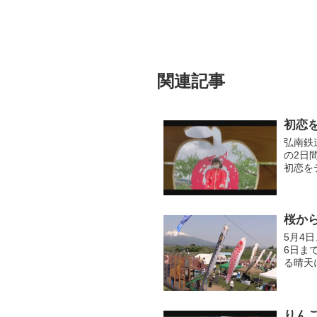
関連記事
初恋
弘南鉄
の2日
初恋を
場者を
ー...
桜か
5月4
6日ま
る晴天
ベント
ベ...
りんご