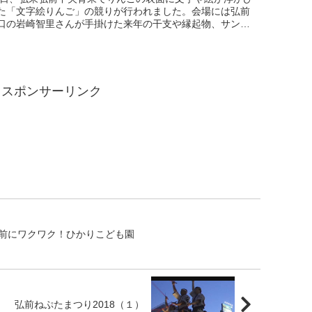
た「文字絵りんご」の競りが行われました。会場には弘前
口の岩崎智里さんが手掛けた来年の干支や縁起物、サンタ
スなど様々な絵柄が入った55種類、179点ものりんごが
スポンサーリンク
前にワクワク！ひかりこども園
弘前ねぷたまつり2018（１）