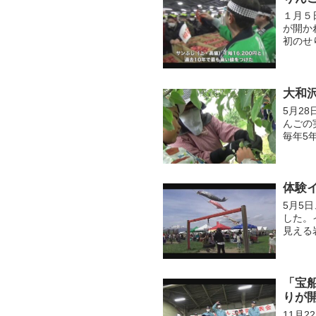
１月５
が開か
初のせ
も高い
大和
5月2
んごの
毎年5
「りん
回は...
体験
5月5
した。
見える
し、ス
し...
「宝
りが
11月