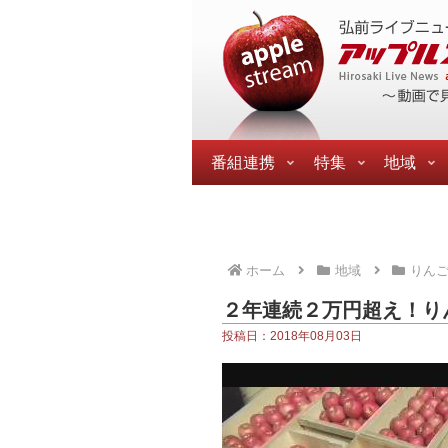
番組連携
特集
地域
ホーム
地域
りん
２年連続２万円超え！り
投稿日：2018年08月03日