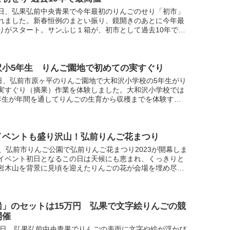
日、弘果弘前中央青果で今年最初のりんごのせり「初市」
れました。新春恒例のまとい振り、鏡開きのあとに今年最
りがスタート。サンふじ１箱が、初市として過去10年で最
1万6200円の値をつけ、上々の滑り出しとなりました。
沢小5年生 りんご園地で初めての実すぐり
8日、弘前市原ヶ平のりんご園地で大和沢小学校の5年生がり
実すぐり（摘果）作業を体験しました。大和沢小学校では
年生が年間を通してりんごの生育から収穫までを体験する
ご学習」を行っており、前回行われた受粉作業に続いて今
イベントも盛り沢山！弘前りんご花まつり
日、弘前市りんご公園で弘前りんご花まつり2023が開幕しま
イベント初日となるこの日は天候にも恵まれ、くっきりと
岩木山を背景に見頃を迎えたりんごの花が会場を埋め尽く
テージイベントをはじめ様々な体験イベントで来場者を楽
船」のセットは15万円 弘果で文字絵りんごの競
開催
22日、弘果弘前中央青果でりんごの表面に文字や絵が浮かび