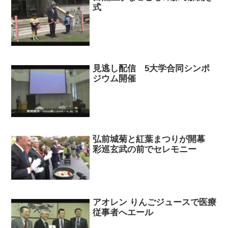
式
見逃し配信 5大学合同シンポ
ジウム開催
弘前城菊と紅葉まつりが開幕
彩巡玄武の前でセレモニー
アオレン りんごジュースで医療
従事者へエール