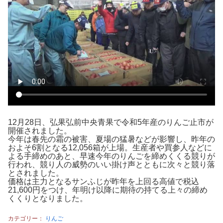
12月28日、弘果弘前中央青果で令和5年産のりんご止市が
開催されました。
今年は春先の霜の被害、夏場の猛暑などが影響し、昨年の
およそ6割となる12,056箱が上場。生産者や買参人などに
よる手締めのあと、早速今年のりんごを締めくくる競りが
行われ、競り人の威勢のいい掛け声とともに次々と競り落
とされました。
価格は主力となるサンふじが昨年を上回る高値で税込
21,600円をつけ、年明け以降に期待の持てる上々の締め
くくりとなりました。
カテゴリー：
りんご