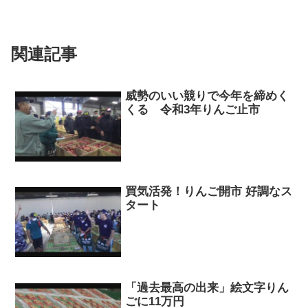
関連記事
威勢のいい競りで今年を締めく
くる 令和3年りんご止市
買気活発！りんご開市 好調なス
タート
「過去最高の出来」絵文字りん
ごに11万円