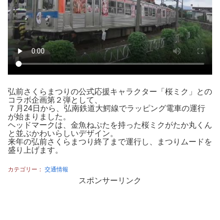
弘前さくらまつりの公式応援キャラクター「桜ミク」との
コラボ企画第２弾として、
７月24日から、弘南鉄道大鰐線でラッピング電車の運行
が始まりました。
ヘッドマークは、金魚ねぷたを持った桜ミクがたか丸くん
と並ぶかわいらしいデザイン。
来年の弘前さくらまつり終了まで運行し、まつりムードを
盛り上げます。
カテゴリー：
交通情報
スポンサーリンク