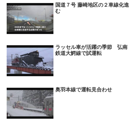
国道７号 藤崎地区の２車線化進
む
ラッセル車が活躍の季節 弘南
鉄道大鰐線で試運転
奥羽本線で運転見合わせ