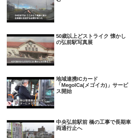
50歳以上どストライク 懐かし
の弘前駅写真展
地域連携ICカード
「MegoICa(メゴイカ)」サービ
ス開始
中央弘前駅前 橋の工事で長期車
両通行止へ