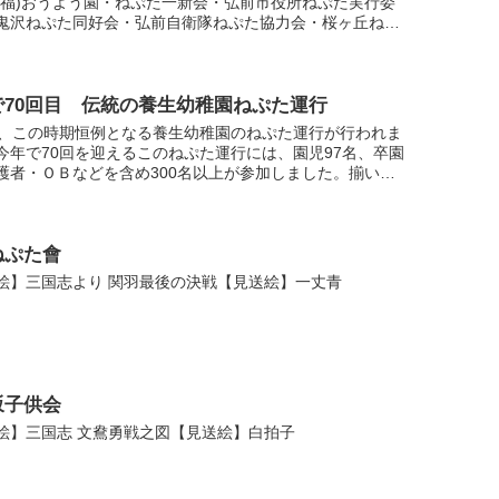
社福)おうよう園・ねぷた一新会・弘前市役所ねぷた実行委
鬼沢ねぷた同好会・弘前自衛隊ねぷた協力会・桜ヶ丘ねぷ
会・紺屋町ねぷた同好会
で70回目 伝統の養生幼稚園ねぷた運行
日、この時期恒例となる養生幼稚園のねぷた運行が行われま
今年で70回を迎えるこのねぷた運行には、園児97名、卒園
護者・ＯＢなどを含め300名以上が参加しました。揃いの
被に身を包んだ子どもたちは、約1.5ｋｍのコースをヤ...
ねぷた會
絵】三国志より 関羽最後の決戦【見送絵】一丈青
坂子供会
絵】三国志 文鴦勇戦之図【見送絵】白拍子