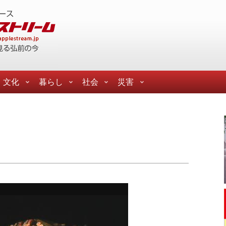
文化
暮らし
社会
災害
た