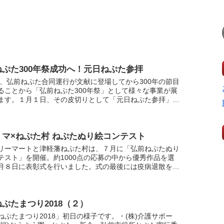
ねぷた300年祭成功へ！元日ねぷた参拝
2年、弘前ねぷた合同運行が文献に登場してから300年の節目
ることから「弘前ねぷた300年祭」として様々な事業が展
ます。１月１日、その皮切りとして「元日ねぷた参拝」が
、参加者約30人が弘前八幡宮へねぷた運行。300年祭...
ミマ×ねぷた村 ねぷたぬり絵コンテスト
リーマートと津軽藩ねぷた村は、７月に「弘前ねぷたぬり
テスト」を開催。約1000点の応募の中から優秀作品を選
月８日に表彰式を行いました。式の最後には疫病退散を願
場内にねぷた囃子とヤーヤドーの掛け声が響きました。入
.
ぷたまつり2018（２）
ねぷたまつり2018」初日の様子です。・(株)介護サポー