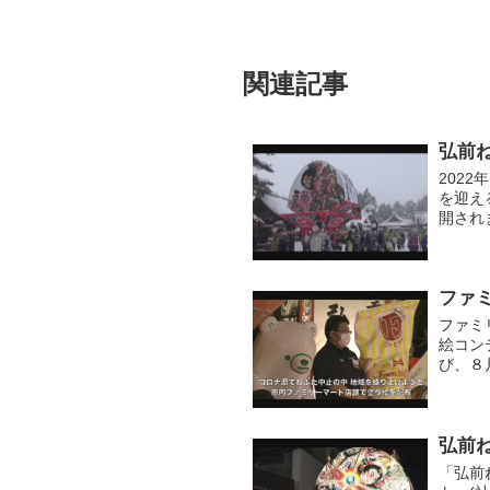
関連記事
弘前
202
を迎え
開され
行われ
ファ
ファミ
絵コン
び、８
い、会
賞した..
弘前ね
「弘前