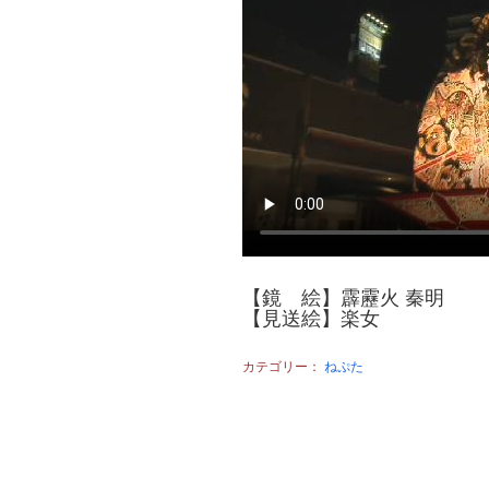
【鏡 絵】霹靂火 秦明
【見送絵】楽女
カテゴリー：
ねぷた