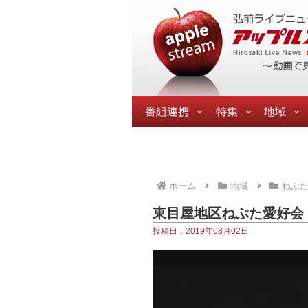
番組連携
特集
地域
ホーム
地域
ねぷ
東目屋地区ねぷた愛好会
投稿日：2019年08月02日