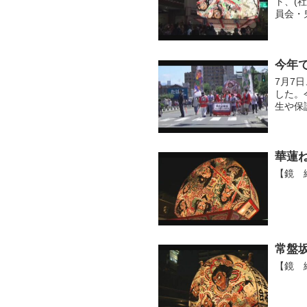
ト、(
員会・
た愛好
今年
7月7
した。
生や保
赤い法
華蓮
【鏡 
常盤
【鏡 