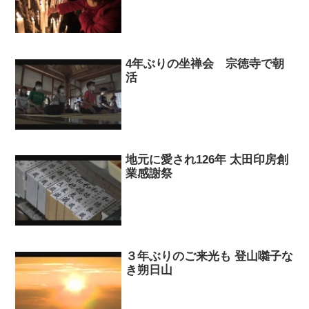
4年ぶりの坐禅会 宗徳寺で朝
活
地元に愛され126年 太田印房創
業感謝祭
３年ぶりのご来光も 登山囃子な
き朔日山