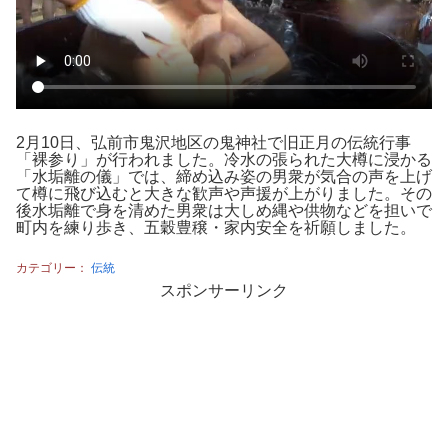
2月10日、弘前市鬼沢地区の鬼神社で旧正月の伝統行事
「裸参り」が行われました。冷水の張られた大樽に浸かる
「水垢離の儀」では、締め込み姿の男衆が気合の声を上げ
て樽に飛び込むと大きな歓声や声援が上がりました。その
後水垢離で身を清めた男衆は大しめ縄や供物などを担いで
町内を練り歩き、五穀豊穣・家内安全を祈願しました。
カテゴリー：
伝統
スポンサーリンク