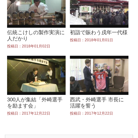
伝統こけしの製作実演に
初詣で賑わう戌年一代様
人だかり
投稿日：2018年01月01日
投稿日：2018年01月02日
300人が集結「外崎選手
西武・外崎選手 市長に
を励ます会」
活躍を誓う
投稿日：2017年12月22日
投稿日：2017年12月22日