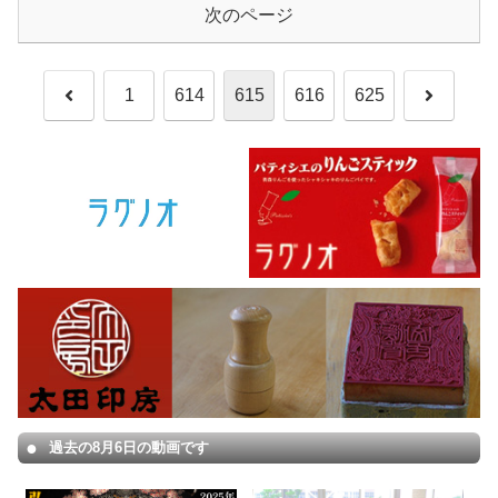
次のページ
前
次
1
614
615
616
625
へ
へ
過去の8月6日の動画です