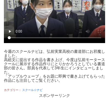
今週のスクールナビは、弘前実業高校の書道部にお邪魔し
ました。
高総文に提出する作品を書き上げ、今度は弘前モータース
クールに展示する作品作りにとりかかろうとしている書道
部の皆さん。部員を代表して3年生にインタビューしまし
た。
「アップルウェーブ」をお題に即興で書き上げてもらった
作品にも注目してご覧ください。
カテゴリー：
スクール☆ナビ
スポンサーリンク