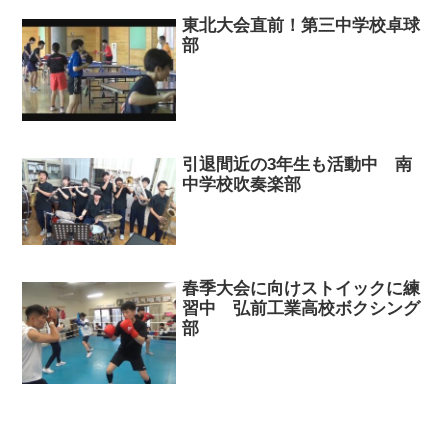
東北大会直前！第三中学校卓球
部
引退間近の3年生も活動中 南
中学校吹奏楽部
春季大会に向けストイックに練
習中 弘前工業高校ボクシング
部