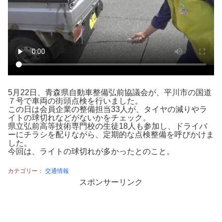
5月22日、青森県自動車整備弘前協議会が、平川市の国道
７号で車両の街頭点検を行いました。
この日は会員企業の整備担当33人が、タイヤの減りやラ
イトの球切れなどがないかをチェック。
県立弘前高等技術専門校の生徒18人も参加し、ドライバ
ーにチラシを配りながら、定期的な点検整備を呼びかけま
した。
今回は、ライトの球切れが多かったとのこと。
カテゴリー：
交通情報
スポンサーリンク