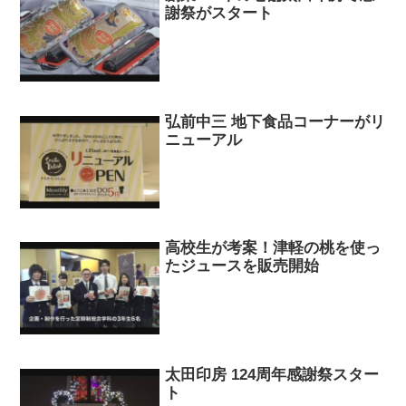
謝祭がスタート
弘前中三 地下食品コーナーがリ
ニューアル
高校生が考案！津軽の桃を使っ
たジュースを販売開始
太田印房 124周年感謝祭スター
ト