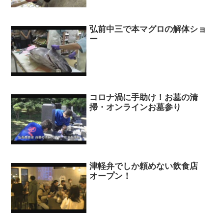
弘前中三で本マグロの解体ショ
ー
コロナ渦に手助け！お墓の清
掃・オンラインお墓参り
津軽弁でしか頼めない飲食店
オープン！