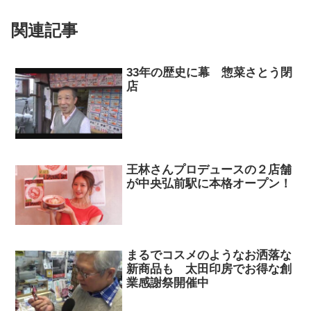
関連記事
33年の歴史に幕 惣菜さとう閉
店
王林さんプロデュースの２店舗
が中央弘前駅に本格オープン！
まるでコスメのようなお洒落な
新商品も 太田印房でお得な創
業感謝祭開催中