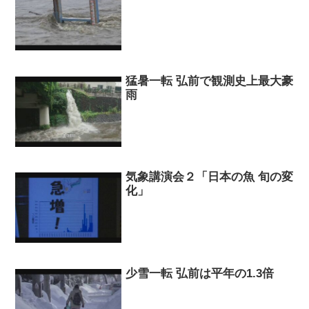
猛暑一転 弘前で観測史上最大豪
雨
気象講演会２「日本の魚 旬の変
化」
少雪一転 弘前は平年の1.3倍