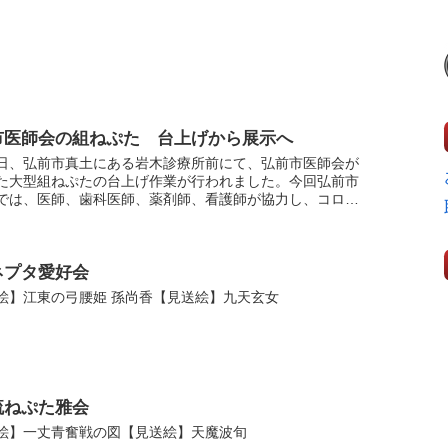
市医師会の組ねぷた 台上げから展示へ
日、弘前市真土にある岩木診療所前にて、弘前市医師会が
た大型組ねぷたの台上げ作業が行われました。今回弘前市
では、医師、歯科医師、薬剤師、看護師が協力し、コロナ
けないよう思いを込めて制作。台上げを終え完成したねぷ
...
ネプタ愛好会
絵】江東の弓腰姫 孫尚香【見送絵】九天玄女
流ねぷた雅会
絵】一丈青奮戦の図【見送絵】天魔波旬