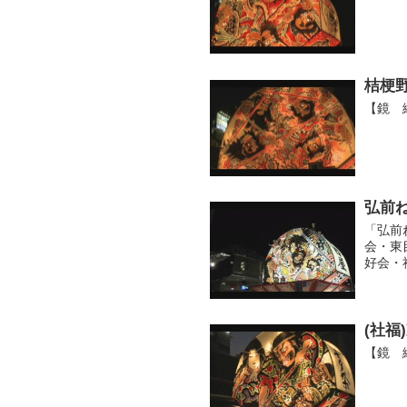
桔梗
【鏡 
弘前ね
「弘前
会・東
好会・
た実行
(社福
【鏡 