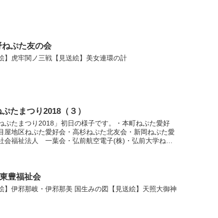
野ねぷた友の会
絵】虎牢関ノ三戦【見送絵】美女連環の計
ぷたまつり2018（３）
ねぷたまつり2018」初日の様子です。・本町ねぷた愛好
目屋地区ねぷた愛好会・高杉ねぷた北友会・新岡ねぷた愛
社会福祉法人 一葉会・弘前航空電子(株)・弘前大学ねぷ
委員会・松原ねぷた愛好会
)東豊福祉会
絵】伊邪那岐・伊邪那美 国生みの図【見送絵】天照大御神