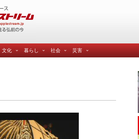
文化
暮らし
社会
災害
た