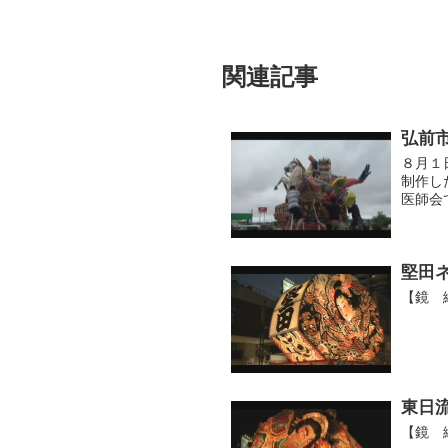
関連記事
弘前
８月１
制作し
医師会
禍に負
たは８月
堅田
【鏡 
東日
【鏡 