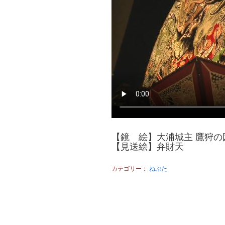
【鏡 絵】大浦城主 鷹狩の
【見送絵】弁財天
カテゴリー：
ねぷた