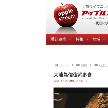
番組連携
特集
地域
ホーム
地域
ねぷ
大浦為信侫武多會
投稿日：2019年08月03日