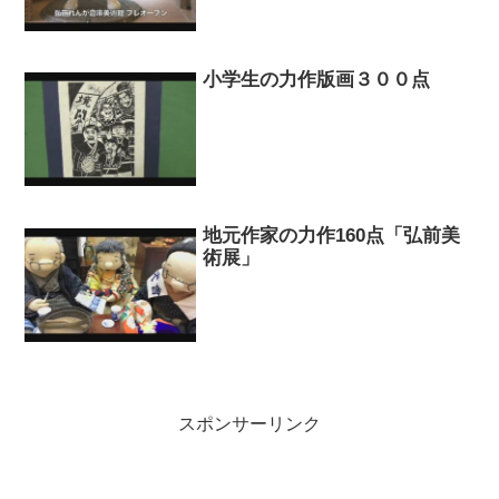
小学生の力作版画３００点
地元作家の力作160点「弘前美
術展」
スポンサーリンク