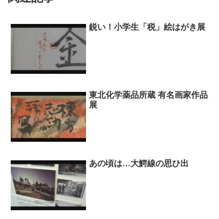
鋭い！小学生「税」絵はがき展
東北化学薬品所蔵 有名画家作品
展
あの頃は…大鰐線の思ひ出