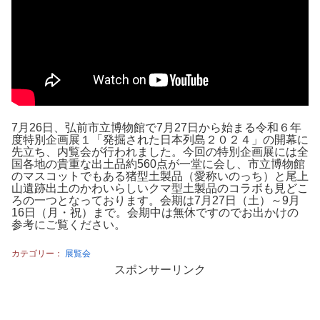
7月26日、弘前市立博物館で7月27日から始まる令和６年
度特別企画展１「発掘された日本列島２０２４」の開幕に
先立ち、内覧会が行われました。今回の特別企画展には全
国各地の貴重な出土品約560点が一堂に会し、市立博物館
のマスコットでもある猪型土製品（愛称いのっち）と尾上
山遺跡出土のかわいらしいクマ型土製品のコラボも見どこ
ろの一つとなっております。会期は7月27日（土）～9月
16日（月・祝）まで。会期中は無休ですのでお出かけの
参考にご覧ください。
カテゴリー：
展覧会
スポンサーリンク