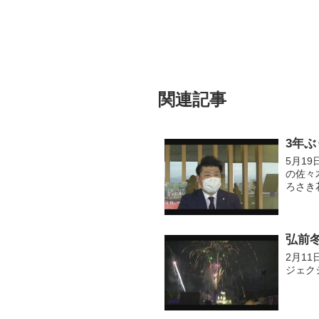
関連記事
3年
5月1
の佐々
ろさき
観覧席
につ...
弘前
2月1
ジェク