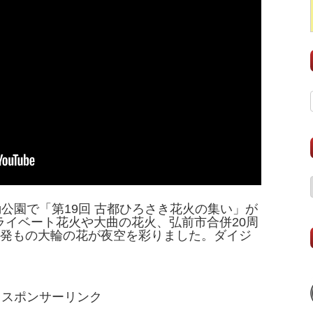
動公園で「第19回 古都ひろさき花火の集い」が
ライベート花火や大曲の花火、弘前市合併20周
万発もの大輪の花が夜空を彩りました。ダイジ
スポンサーリンク