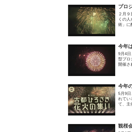
プロ
２月９
くの人
術」に
今年
9月4
型プロ
開催さ
したが
の...
今年
5月9
れてい
て、主
会を行
は...
観桜会