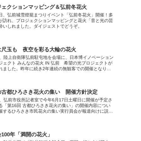
ジェクションマッピング＆弘前冬花火
日、弘前城雪燈籠まつりイベント「弘前冬花火」開催！多
が訪れ、プロジェクションマッピングと花火「音と光の芸
酔いしれました。ダイジェストでどうぞ。
は尺玉も 夜空を彩る大輪の花火
日、陸上自衛隊弘前駐屯地を会場に、日本博イノベーション
ジェクト みんなの花火 IN 弘前 希望の光プロジェクトが
れました。昨年に続き2年連続の無観客での開催となりま
、今年は尺玉も多く打ち上がりスケールアップ。当日こ
の古都ひろさき花火の集い 開催方針決定
日、弘前市役所記者室で今年6月17日土曜日に開催が予定さ
る「第16回 古都ひろさき花火の集い」の開催内容につい
催するひろさき市民花火の集い実行員会が報道向けに説明
いました。ひろさき市民花火の集い実行委員会の奈良会長
100年「満開の花火」