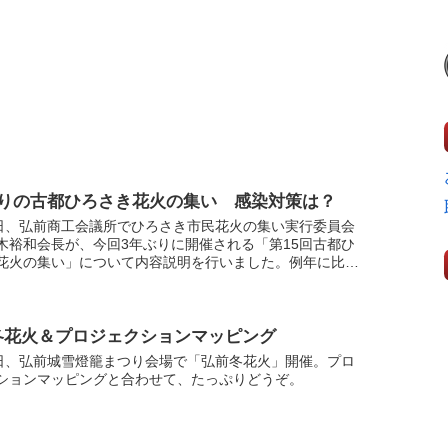
ぶりの古都ひろさき花火の集い 感染対策は？
9日、弘前商工会議所でひろさき市民花火の集い実行委員会
木裕和会長が、今回3年ぶりに開催される「第15回古都ひ
花火の集い」について内容説明を行いました。例年に比べ
の間隔を広く取り、来場者の人数を制限するなど感染対策
冬花火＆プロジェクションマッピング
1日、弘前城雪燈籠まつり会場で「弘前冬花火」開催。プロ
ションマッピングと合わせて、たっぷりどうぞ。