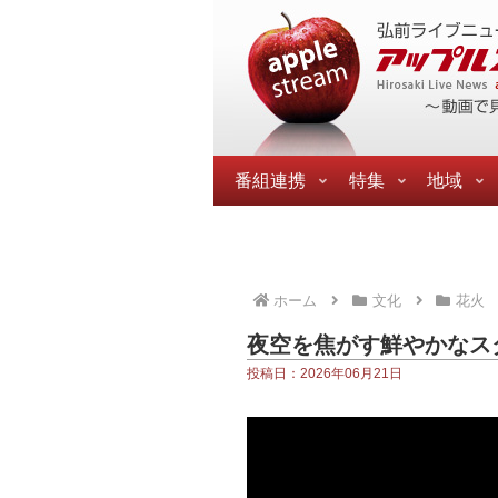
番組連携
特集
地域
ホーム
文化
花火
夜空を焦がす鮮やかなス
投稿日：2026年06月21日