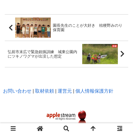
園長先生のことが大好き 桔梗野みのり
保育園
弘前市末広で緊急銃猟訓練 城東公園内
にツキノワグマが出没した想定
お問い合わせ
|
取材依頼
|
運営元
|
個人情報保護方針