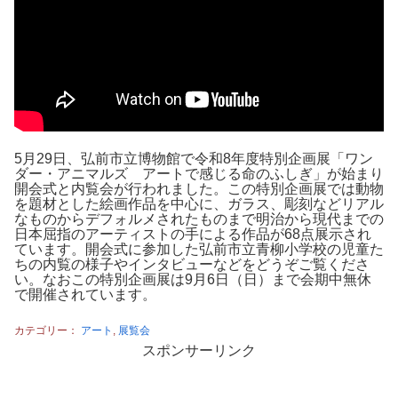
5月29日、弘前市立博物館で令和8年度特別企画展「ワン
ダー・アニマルズ アートで感じる命のふしぎ」が始まり
開会式と内覧会が行われました。この特別企画展では動物
を題材とした絵画作品を中心に、ガラス、彫刻などリアル
なものからデフォルメされたものまで明治から現代までの
日本屈指のアーティストの手による作品が68点展示され
ています。開会式に参加した弘前市立青柳小学校の児童た
ちの内覧の様子やインタビューなどをどうぞご覧くださ
い。なおこの特別企画展は9月6日（日）まで会期中無休
で開催されています。
カテゴリー：
アート
,
展覧会
スポンサーリンク