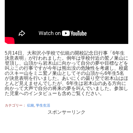
5月14日、大和沢小学校で伝統の開校記念日行事「6年生
決意表明」が行われました。例年は学校付近の鷲ノ巣山に
登頂し、山頂から岩木山に向かって自分の夢や目標などを
叫ぶこの行事ですが今年は熊出没の危険性を考慮し、校庭
のスキー山をミニ鷲ノ巣山としてその山頂から6年生5名
が決意表明を行いました。あいにくの曇り空で岩木山はほ
とんど見えませんでしたが、6年生は岩木山のある方向に
向かって大声で自分の将来の夢を叫んでいました。参加し
た児童へのインタビューも含めご覧ください。
カテゴリー：
伝統
,
学生生活
スポンサーリンク