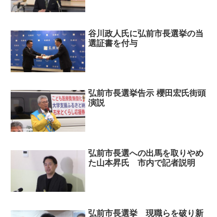
谷川政人氏に弘前市長選挙の当
選証書を付与
弘前市長選挙告示 櫻田宏氏街頭
演説
弘前市長選への出馬を取りやめ
た山本昇氏 市内で記者説明
弘前市長選挙 現職らを破り新