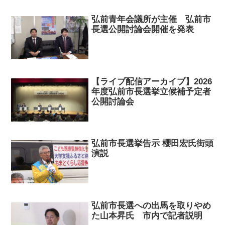
弘前青年会議所が主催 弘前市
長選公開討論会開催を発表
【ライブ配信アーカイブ】2026
年度弘前市長選挙立候補予定者
公開討論会
弘前市長選挙告示 櫻田宏氏街頭
演説
弘前市長選への出馬を取りやめ
た山本昇氏 市内で記者説明