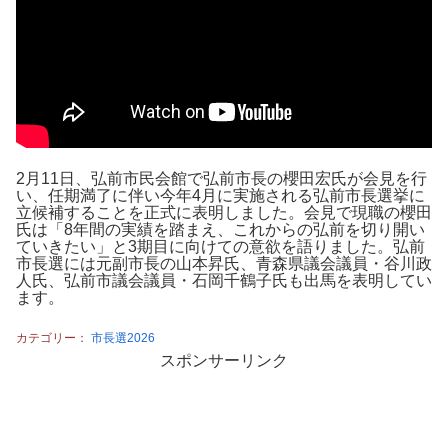
2月11日、弘前市民会館で弘前市長の櫻田宏氏が会見を行
い、任期満了に伴い今年4月に実施される弘前市長選挙に
立候補することを正式に表明しました。会見で現職の櫻田
氏は「8年間の実績を踏まえ、これからの弘前を切り開い
ていきたい」と3期目に向けての意欲を語りました。弘前
市長選には元副市長の山本昇氏、青森県議会議員・谷川政
人氏、弘前市議会議員・石岡千鶴子氏も出馬を表明してい
ます。
カテゴリー：
市長選2026
スポンサーリンク