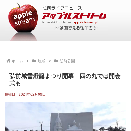
ホーム
地域
弘前公園
弘前城雪燈籠まつり開幕 四の丸では開会
式も
投稿日：2024年02月09日