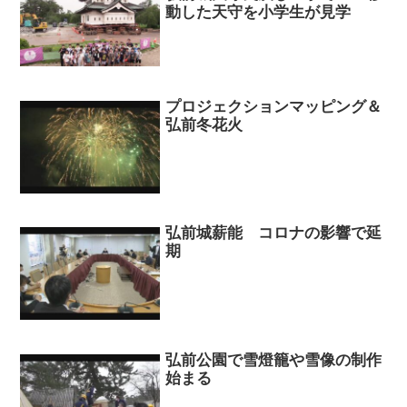
動した天守を小学生が見学
プロジェクションマッピング＆
弘前冬花火
弘前城薪能 コロナの影響で延
期
弘前公園で雪燈籠や雪像の制作
始まる