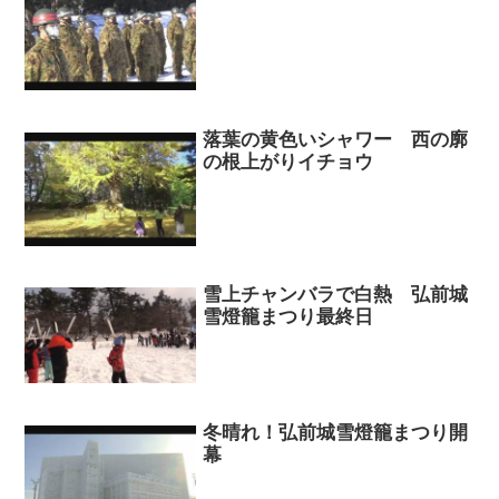
落葉の黄色いシャワー 西の廓
の根上がりイチョウ
雪上チャンバラで白熱 弘前城
雪燈籠まつり最終日
冬晴れ！弘前城雪燈籠まつり開
幕