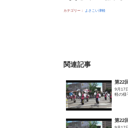
カテゴリー：
よさこい津軽
関連記事
第2
9月1
軽の様
第22
9月1