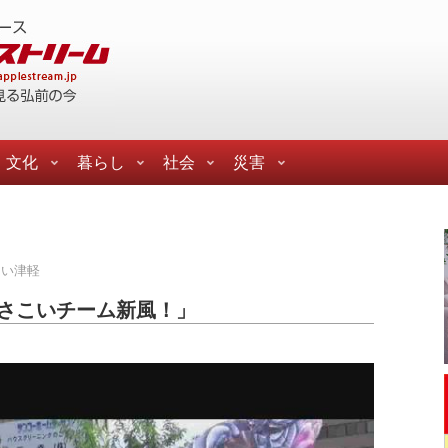
文化
暮らし
社会
災害
こい津軽
よさこいチーム新風！」