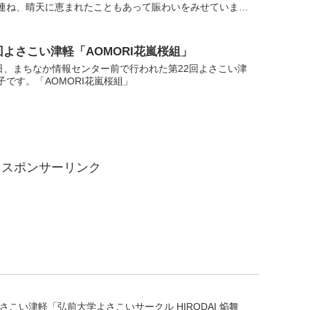
連ね、晴天に恵まれたこともあって賑わいをみせていまし
た「よさこい津軽」も同時開催となり県内外から20チーム
回よさこい津軽「AOMORI花嵐桜組」
7日、まちなか情報センター前で行われた第22回よさこい津
子です。「AOMORI花嵐桜組」
スポンサーリンク
よさこい津軽「弘前大学よさこいサークル HIRODAI 焔舞