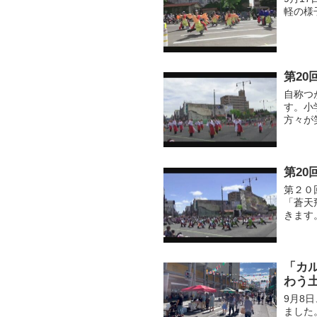
軽の様
第20
自称つ
す。小
方々が
いです
第20
第２０
「蒼天
きます
「カ
わう
9月8
ました