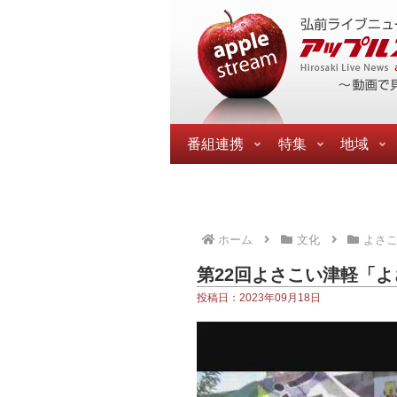
番組連携
特集
地域
ホーム
文化
よさ
第22回よさこい津軽「
投稿日：2023年09月18日