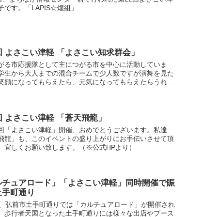
子です。「LAPIS☆煌組」
回 よさこい津軽 「よさこい知求群会」
がる市応援隊として主につがる市を中心に活動していま
学生から大人までの混合チームで少人数ですが演舞を見た
笑顔になってもらえたら、元気になってもらえたらうれし
!!（※公式HPより）
回 よさこい津軽 「蒼天飛龍」
回「よさこい津軽」開催、おめでとうございます。私達
飛龍」も、このイベントの盛り上がりにお手伝いさせて頂
。宜しくお願い致します。（※公式HPより）
ルチュアロード」「よさこい津軽」同時開催で賑
土手町通り
日、弘前市土手町通りでは「カルチュアロード」が開催され
。歩行者天国となった土手町通りには様々な出店やブース