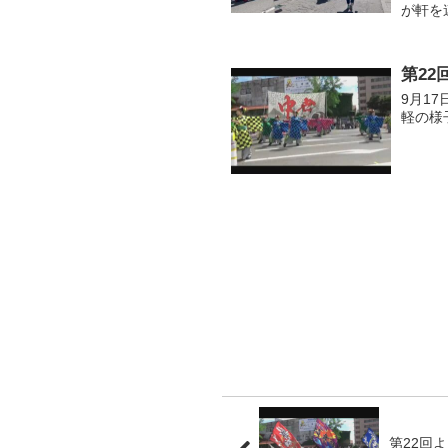
が軒を
た。ま
が参...
第22
9月1
軽の様
第22回