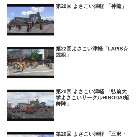
第20回 よさこい津軽 「神龍」
第22回よさこい津軽「LAPIS☆
煌組」
第20回 よさこい津軽 「弘前大
学よさこいサークルHIRODAI焔
舞陣」
第20回 よさこい津軽 「三沢・