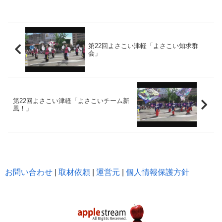
第22回よさこい津軽「よさこい知求群
会」
第22回よさこい津軽「よさこいチーム新
風！」
お問い合わせ
|
取材依頼
|
運営元
|
個人情報保護方針