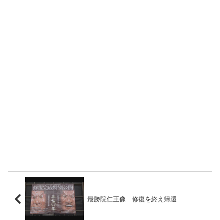
最勝院仁王像 修復を終え帰還