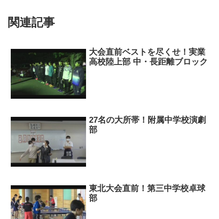
関連記事
大会直前ベストを尽くせ！実業
高校陸上部 中・長距離ブロック
27名の大所帯！附属中学校演劇
部
東北大会直前！第三中学校卓球
部