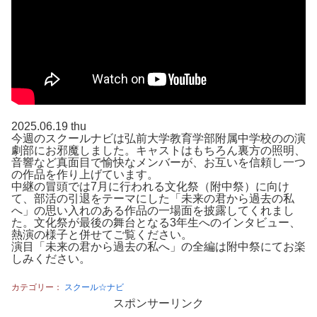
2025.06.19 thu
今週のスクールナビは弘前大学教育学部附属中学校のの演
劇部にお邪魔しました。キャストはもちろん裏方の照明、
音響など真面目で愉快なメンバーが、お互いを信頼し一つ
の作品を作り上げています。
中継の冒頭では7月に行われる文化祭（附中祭）に向け
て、部活の引退をテーマにした「未来の君から過去の私
へ」の思い入れのある作品の一場面を披露してくれまし
た。文化祭が最後の舞台となる3年生へのインタビュー、
熱演の様子と併せてご覧ください。
演目「未来の君から過去の私へ」の全編は附中祭にてお楽
しみください。
カテゴリー：
スクール☆ナビ
スポンサーリンク