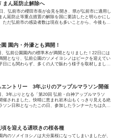
市 まん延防止解除へ
6日、弘前市の櫻田市長が会見を開き、県が弘前市に適用し
まん延防止等重点措置の解除を国に要請したと明らかにし
。ただ弘前市の感染者数は現在も多いことから、今後も、
調を合わせて感染防止対策に取り組むとしています。会見
.
公園 園内・外濠とも満開！
3日、弘前公園園内の標準木が満開となりました！22日には
満開となり、弘前公園のソメイヨシノはピークを迎えてい
平日にも関わらず、多くの人で賑わう様子を取材しまし
もエントリー 3年ぶりのアップルマラソン開催
2日、3年ぶりとなる「第20回 弘前・白神アップルマラソ
開催されました。快晴に恵まれ岩木山もくっきり見える絶
ラソン日和となったこの日、参加したランナーたちは久々
プルマラソンを満喫していました。また今大会には櫻田宏
見頃を迎える遅咲きの桜各種
園内のソメイヨシノは大分葉桜になってしまいましたが、