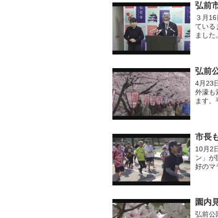
弘前
３月1
ている
ました
県と歩
の様子..
弘前
4月2
外濠も
ます。
た。
市長
10月
ン」が
好のマ
のアッ
弘前...
園内
弘前公