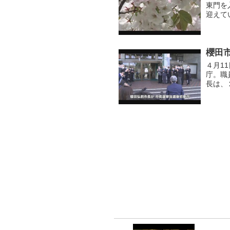
東門を
迎えて
を構え
錦」「寒
櫻田
４月1
庁。職
長は、