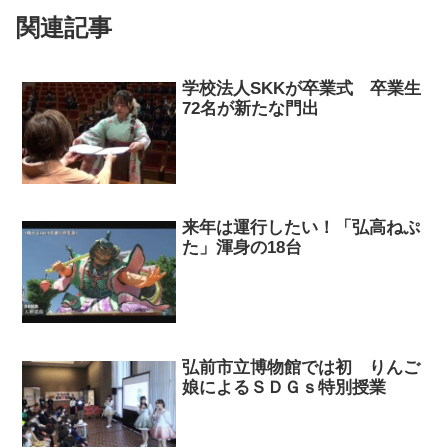
関連記事
学校法人SKKが卒業式 卒業生
72名が新たな門出
来年は運行したい！「弘高ねぷ
た」渾身の18台
弘前市立博物館では初 りんご
娘によるＳＤＧｓ特別授業