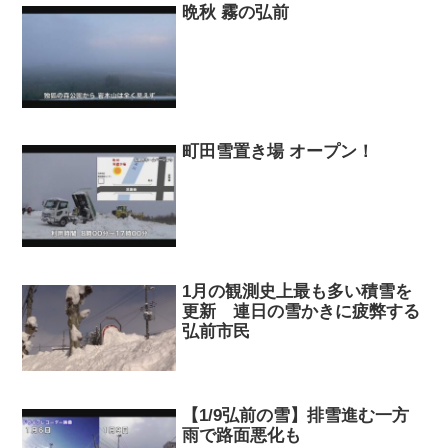
晩秋 霧の弘前
町田雪置き場 オープン！
1月の観測史上最も多い積雪を
更新 連日の雪かきに疲弊する
弘前市民
【1/9弘前の雪】排雪進む一方
雨で路面悪化も