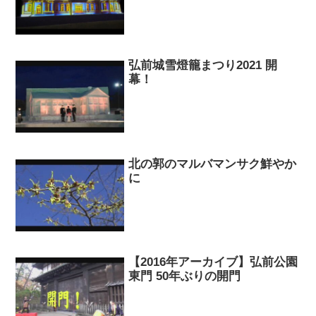
弘前城雪燈籠まつり2021 開
幕！
北の郭のマルバマンサク鮮やか
に
【2016年アーカイブ】弘前公園
東門 50年ぶりの開門