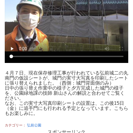
４月７日、現在保存修理工事が行われている弘前城二の丸
南門の仮設シートが、城門の実寸大写真を印刷したシート
に張り替えられました。（西側：城門背面側のみ）
日中の張り替え作業中の様子と夕方完成した城門の様子
を、公園緑地課の技師 新山さんの解説と合わせてご覧く
ださい。
なお、この実寸大写真印刷シートの設置は、この後15日
（金）に追手門にも行われる予定となっています。こちら
もお楽しみに。
カテゴリー：
弘前公園
スポンサーリンク