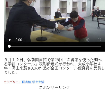
３月１２日、弘前図書館で第25回「図書館を使った調べ
る学習コンクール」表彰伝達式が行われ、大成小学校４
年・高山京慧さんの作品が全国コンクール優良賞を受賞し
ました。
カテゴリー：
図書館
,
学生生活
スポンサーリンク