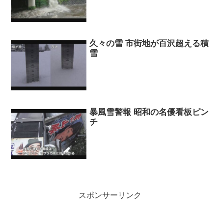
久々の雪 市街地が百沢超える積
雪
暴風雪警報 昭和の名優看板ピン
チ
スポンサーリンク