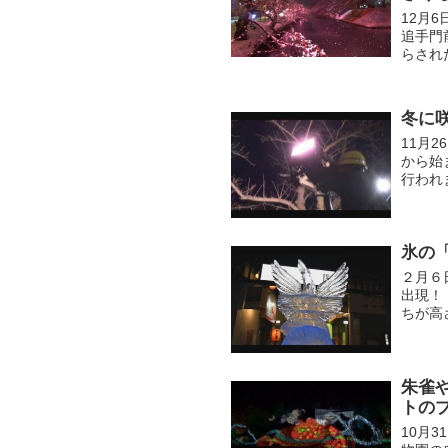
12月
追手門
らされ
した。
冬に
11月
から始
行われ
がLE
氷の
２月６
出現！
ちが高
「不死
子か...
朱雀
トの
10月