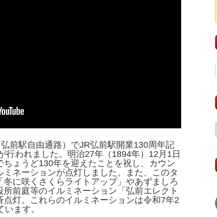
（弘前駅自由通路）でJR弘前駅開業130周年記
行われました。明治27年（1894年）12月1日
ちょうど130年を迎えたことを祝し、カウン
ルミネーションが点灯しました。また、このタ
「冬に咲くさくらライトアップ」やあずましろ
役所前庭等のイルミネーション「弘前エレクト
斉点灯。これらのイルミネーションは令和7年2
ています。