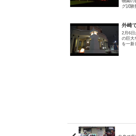
物園の
グ試験
四神で
ジェ...
外崎
2月6
の巨大
を一新
日・5
ぷ...