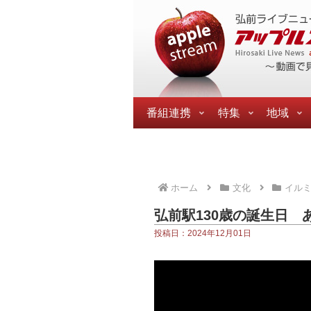
番組連携
特集
地域
ホーム
文化
イル
弘前駅130歳の誕生日
投稿日：2024年12月01日