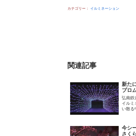
カテゴリー：
イルミネーション
関連記事
新た
プロ
弘南鉄
イルミ
い散る
に今年
し...
今シ
さく