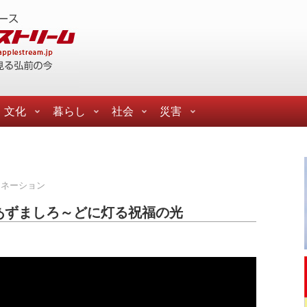
文化
暮らし
社会
災害
ミネーション
 あずましろ～どに灯る祝福の光