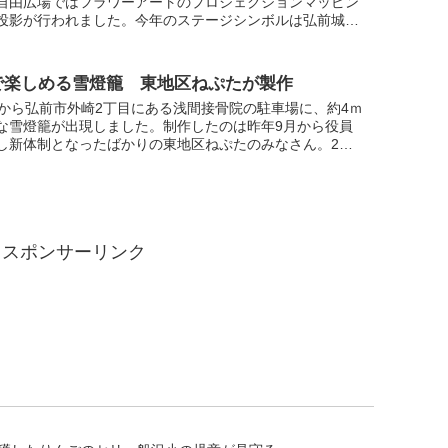
自由広場ではフラワーアートのプロジェクションマッピン
投影が行われました。今年のステージシンボルは弘前城の
北方を守護し水を象徴する玄武がモチーフ。鮮やかなプロ
で楽しめる雪燈籠 東地区ねぷたが製作
日から弘前市外崎2丁目にある浅間接骨院の駐車場に、約4ｍ
な雪燈籠が出現しました。制作したのは昨年9月から役員
し新体制となったばかりの東地区ねぷたのみなさん。2月4
日の土日2日間で制作したということです。額絵は若手ね
スポンサーリンク