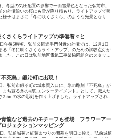
6日、冬型の気圧配置の影響で一面雪景色となった弘前市。
前の外濠沿いの桜にも雪が降り積もり、ライトアップで照
た様子はまさに「冬に咲くさくら」のような光景となりま
咲くさくらライトアップの準備着々と
26日午後5時頃、弘前公園追手門付近の外濠では、12月1日
まる「冬に咲くさくらライトアップ」のための試験点灯が
ました。この日は弘前地区電気工事業協同組合のスタッフ
D投光器の角度などを調整し、本番に備えていました。
「不死鳥」鍛冶町に出現！
日、弘前市鍛冶町の城東閣入口に、氷の彫刻「不死鳥」が
「まち蘇る氷の彫刻エンターテイメント」として、職人た
さ2.5mの氷の彫刻を作り上げました。ライトアップされた
鳥」は初日からフォトスポットとなっています。彫刻の様
や青龍など過去のモチーフも登場 フラワーアー
プロジェクションマッピング
31日、弘前城菊と紅葉まつりの開幕を明日に控え、弘前城植