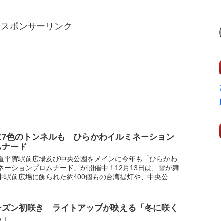
スポンサーリンク
に7色のトンネルも ひらかわイルミネーション
ムナード
道平賀駅前広場及び中央公園をメインに今年も「ひらかわ
ネーションプロムナード」が開催中！12月13日は、雪が舞
中駅前広場に飾られた約400個もの台湾提灯や、中央公園
から新設されたLEDのトンネルが幻想的な雰囲気を演出
ーズン初咲き ライトアップが映える「冬に咲く
ら」