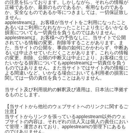
の注意を払っております。しかしながら、それらの情報が
正確であるか、最新のものであるか、有用なものである
か、安全なものであるか等につきましては、一切保証致し
ません。
applestreamは、お客様が当サイトをご利用になったこと
あるいはご利用になれなかったことにより生じるいかなる
損害についても一切責任を負うものではありません。
applestreamは、お客様への予告なしに、当サイトで公開
されている情報の変更、削除等することがあります。ま
た、当サイトの公開を、事由の如何にかかわらず、中断あ
るいは中止させていただくことがあります。これらの情報
の変更、削除、公開の中断又は中止により、お客様に生じ
たいかなる損害についてもapplestreamは一切責任を負う
ものではありません。また当サイトではサイト内の情報に
よる間違いなど、いかなる場合においても利用者の損害に
関しては一切の責任を負うことはありません。
当サイト及び利用規約の解釈及び適用は、日本法に準拠す
るものとします。
【当サイトから他社のウェブサイトへのリンクに関するご
注意】
当サイトからリンクを張っているapplestream以外のウェ
ブサイトの内容は、それぞれの法人又は個人の責任におい
て管理・運営されており、applestreamの管理下にあるも
のではありません。