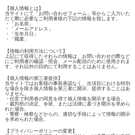
【個人情報とは】
当サイトにて「お問い合わせフォーム」等からご入力いた
だく際に必要なご利用者様の下記の情報を指します。
・「お名前」
・「メールアドレス」
・「生年月日」
・「職業」
【情報の利用方法について】
上記にて収得したそれらの情報は、お問い合わせの際など
にご利用者の確認・照会、メール配信のために使用されま
す。それ以外の目的にて利用することはありません。
【個人情報の第三者提供】
当サイトではお客様の事前承認なく、次項目における特別
な場合を除き個人情報を第三者に開示、提供することはあ
りません。
・任意で利用者の同意を得て個人情報を開示する場合。
・裁判所の決定、令状、または法律に基づき開示を求めら
れた場合。
・警察・検察などからの、適切な手段によって情報の開示
を求められた場合。
【プライバシーポリシーの変更】