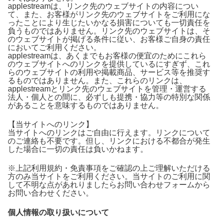
applestreamは、リンク先のウェブサイトの内容につい
て、また、お客様がリンク先のウェブサイトをご利用にな
ったことにより生じたいかなる損害についても一切責任を
負うものではありません。リンク先のウェブサイトは、そ
のウェブサイトが掲げる条件に従い、お客様ご自身の責任
においてご利用ください。
applestreamは、あくまでもお客様の便宜のためにこれら
のウェブサイトへのリンクを提供しているにすぎず、これ
らのウェブサイトの利用や掲載商品、サービス等を推奨す
るものではありません。また、これらのリンクは、
applestreamとリンク先のウェブサイトを管理・運営する
法人・個人との間に、必ずしも提携・協力等の特別な関係
があることを意味するものではありません。
【当サイトへのリンク】
当サイトへのリンクはご自由に行えます。リンクについて
のご連絡も不要です。但し、リンクにおける不都合が発生
した場合に一切の責任は負いかねます。
※上記利用規約・免責事項をご確認の上ご理解いただける
方のみ当サイトをご利用ください。当サイトのご利用に関
して不明な点があれりましたらお問い合わせフォームから
お問い合わせください。
個人情報の取り扱いについて