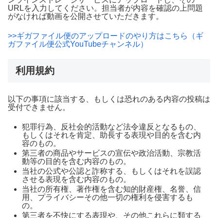
URLを入力してください。担当者が内容を確認の上問題
がなければ動画を公開させていただきます。
>>ギガファイル便のアップロードのやり方はこちら（ギ
ガファイル便公式YouTubeチャンネル）
利用規約
以下の事項に該当する、もしくは恐れのある内容の投稿は
受付できません。
犯罪行為、反社会的活動など法令違反となるもの、
もしくはそれを肯定、助長する表現や目的を含む内
容のもの。
第三者の商品やサービスの宣伝や政治活動、宗教活
動等の目的を含む内容のもの。
当社の公式や公認と詐称する、もしくはそれを誤認
させる表現を含む内容のもの。
当社の所有権、著作権を含む知的財産権、名誉、信
用、プライバシーその他一切の権利を侵害するも
の。
第三者を不快にする表現や、その他これらに類する