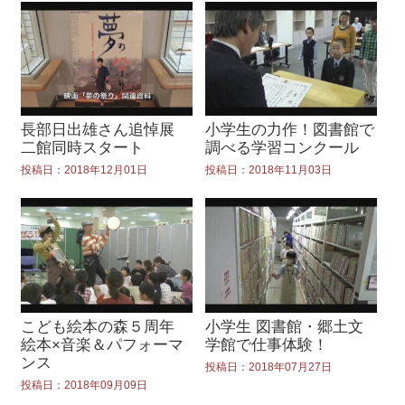
長部日出雄さん追悼展
小学生の力作！図書館で
二館同時スタート
調べる学習コンクール
投稿日：2018年12月01日
投稿日：2018年11月03日
こども絵本の森５周年
小学生 図書館・郷土文
絵本×音楽＆パフォーマ
学館で仕事体験！
ンス
投稿日：2018年07月27日
投稿日：2018年09月09日