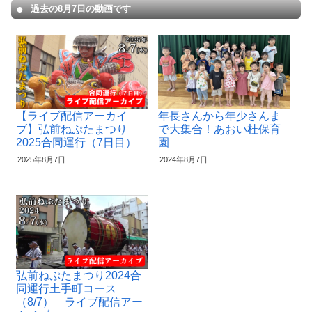
過去の8月7日の動画です
【ライブ配信アーカイ
年長さんから年少さんま
ブ】弘前ねぷたまつり
で大集合！あおい杜保育
2025合同運行（7日目）
園
2025年8月7日
2024年8月7日
弘前ねぷたまつり2024合
同運行土手町コース
（8/7） ライブ配信アー