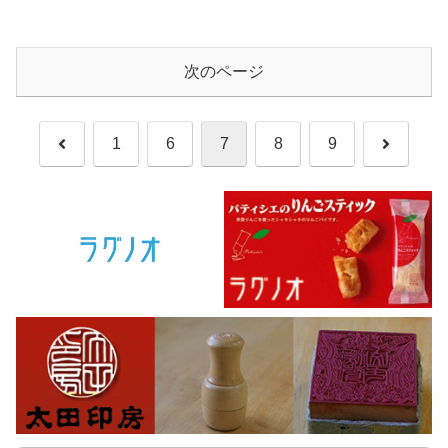
次のページ
前
次
1
6
7
8
9
へ
へ