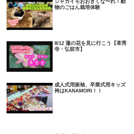
ジャガイモおおきくな〜れ！動
物のごはん栽培体験
8/12 蓮の花を見に行こう【革秀
寺・弘前市】
成人式用振袖、卒業式用キッズ
袴はKANAMORI！！