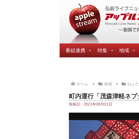
番組連携
特集
地域
ホーム
地域
ねぷ
町内運行「茂森津軽ネプ
投稿日：2021年08月01日