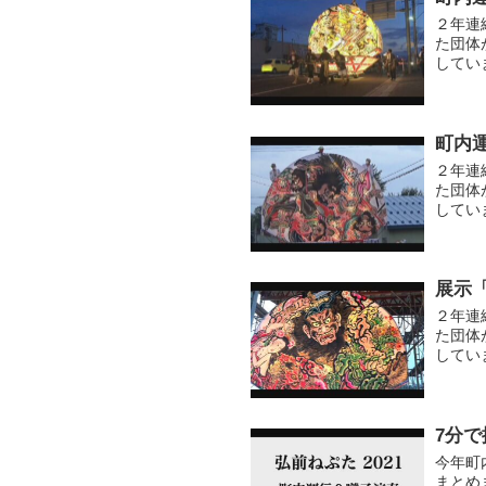
２年連
た団体
してい
演奏と
皆）
町内
２年連
た団体
してい
行った
展示
２年連
た団体
してい
い（８
7分
今年町
まとめ