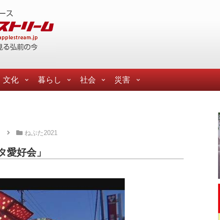
文化
暮らし
社会
災害
た
ねぷた2021
タ愛好会」