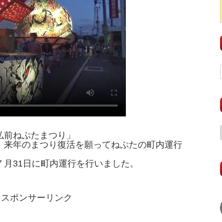
弘前ねぷたまつり」
、来年のまつり復活を願ってねぷたの町内運行
７月31日に町内運行を行いました。
スポンサーリンク