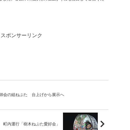
スポンサーリンク
師会の組ねぷた 台上げから展示へ
町内運行「樹木ねぷた愛好会」