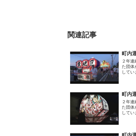
関連記事
町内
２年連
た団体
してい
った様
町内
２年連
た団体
してい
様子を
町内