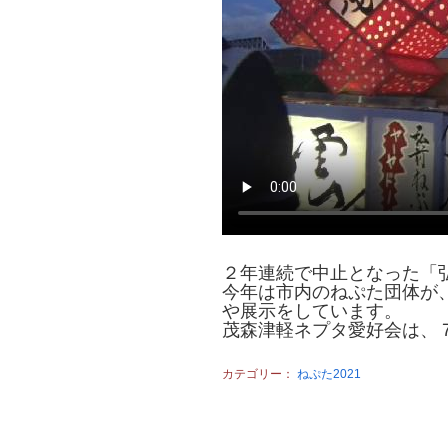
２年連続で中止となった「
今年は市内のねぷた団体が
や展示をしています。
茂森津軽ネプタ愛好会は、
カテゴリー：
ねぷた2021