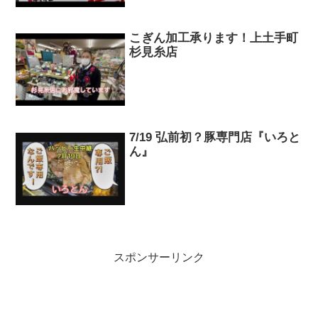
こぎん加工承ります！上土手町
杉見糸店
7/19 弘前初？豚専門店『いろと
ん』
スポンサーリンク